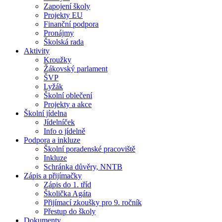
Zapojení školy
Projekty EU
Finanční podpora
Pronájmy
Školská rada
Aktivity
Kroužky
Žákovský parlament
ŠVP
Lyžák
Školní oblečení
Projekty a akce
Školní jídelna
Jídelníček
Info o jídelně
Podpora a inkluze
Školní poradenské pracoviště
Inkluze
Schránka důvěry, NNTB
Zápis a přijímačky
Zápis do 1. tříd
Školička Agáta
Přijímací zkoušky pro 9. ročník
Přestup do školy
Dokumenty