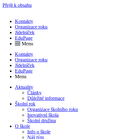
Přejít k obsahu
Kontakty
Organizace roku
Jídelníček
EduPage
Menu
Kontakty
Organizace roku
Jídelníček
EduPage
Menu
Aktuality
Články
Důležité informace
Školní rok
Organizace školního roku
Inovativní škola
Školní družina
O škole
Info o škole
Náš tým