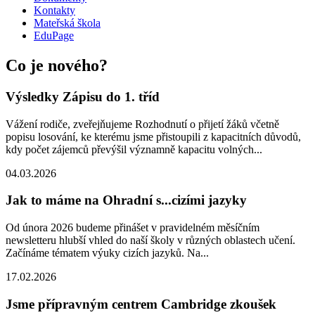
Kontakty
Mateřská škola
EduPage
Co je nového?
Výsledky Zápisu do 1. tříd
Vážení rodiče, zveřejňujeme Rozhodnutí o přijetí žáků včetně
popisu losování, ke kterému jsme přistoupili z kapacitních důvodů,
kdy počet zájemců převýšil významně kapacitu volných...
04.03.2026
Jak to máme na Ohradní s...cizími jazyky
Od února 2026 budeme přinášet v pravidelném měsíčním
newsletteru hlubší vhled do naší školy v různých oblastech učení.
Začínáme tématem výuky cizích jazyků. Na...
17.02.2026
Jsme přípravným centrem Cambridge zkoušek