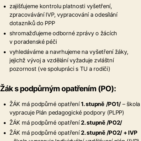
zajišťujeme kontrolu platnosti vyšetření,
zpracovávání IVP, vypracování a odesílání
dotazníků do PPP
shromažďujeme odborné zprávy o žácích
v poradenské péči
vyhledáváme a navrhujeme na vyšetření žáky,
jejichž vývoj a vzdělání vyžaduje zvláštní
pozornost (ve spolupráci s TU a rodiči)
Žák s podpůrným opatření
m (PO):
ŽÁK má podpůrné opatření
1. stupně
/PO1/
– škola
vypracuje Plán pedagogické podpory (PLPP)
ŽÁK má podpůrné opatření
2. stupně /PO2/
ŽÁK má podpůrné opatření
2. stupně /PO2/ + IVP