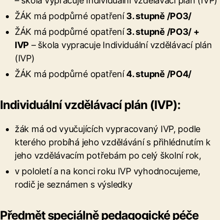
– škola vypracuje Individuální vzdělávací plán (IVP)
ŽÁK má podpůrné opatření
3. stupně /PO3/
ŽÁK má podpůrné opatření
3. stupně /PO3/ +
IVP
– škola vypracuje Individuální vzdělávací plán
(IVP)
ŽÁK má podpůrné opatření
4. stupně /PO4/
Individuální vzdělávací plán
(IVP):
žák má od vyučujících vypracovaný IVP, podle
kterého probíhá jeho vzdělávání s přihlédnutím k
jeho vzdělávacím potřebám po celý školní rok,
v pololetí a na konci roku IVP vyhodnocujeme,
rodič je seznámen s výsledky
Předmět speciáln
ě pedagogické péče