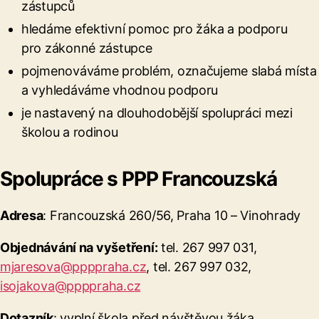
zástupců
hledáme efektivní pomoc pro žáka a podporu
pro zákonné zástupce
pojmenováváme problém, označujeme slabá místa
a vyhledáváme vhodnou podporu
je nastavený na dlouhodobější spolupráci mezi
školou a rodinou
Spolupráce s PPP Francouzská
Adresa
: Francouzská 260/56, Praha 10 – Vinohrady
Objednávání na vyšetření:
tel. 267 997 031,
mjaresova@ppppraha.cz
, tel. 267 997 032,
isojakova@ppppraha.cz
Dotazník
: vyplní škola před návštěvou žáka