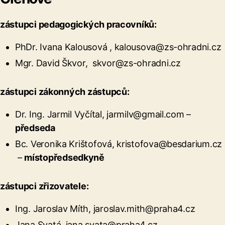
zástupci pedagogických pracovníků:
PhDr. Ivana Kalousová , kalousova@zs-ohradni.cz
Mgr. David Škvor, skvor@zs-ohradni.cz
zástupci zákonných zástupců:
Dr. Ing. Jarmil Vyčítal, jarmilv@gmail.com –
předseda
Bc. Veronika Krištofová, kristofova@besdarium.cz
–
místopředsedkyně
zástupci zřizovatele:
Ing. Jaroslav Míth, jaroslav.mith@praha4.cz
Jana Svatá, jana.svata@praha4.cz