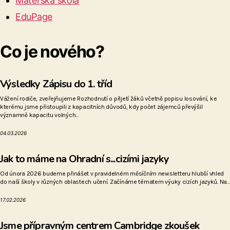
Mateřská škola
EduPage
Co je nového?
Výsledky Zápisu do 1. tříd
Vážení rodiče, zveřejňujeme Rozhodnutí o přijetí žáků včetně popisu losování, ke
kterému jsme přistoupili z kapacitních důvodů, kdy počet zájemců převýšil
významně kapacitu volných...
04.03.2026
Jak to máme na Ohradní s...cizími jazyky
Od února 2026 budeme přinášet v pravidelném měsíčním newsletteru hlubší vhled
do naší školy v různých oblastech učení. Začínáme tématem výuky cizích jazyků. Na...
17.02.2026
Jsme přípravným centrem Cambridge zkoušek