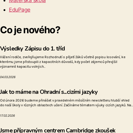
Mateřská škola
EduPage
Co je nového?
Výsledky Zápisu do 1. tříd
Vážení rodiče, zveřejňujeme Rozhodnutí o přijetí žáků včetně popisu losování, ke
kterému jsme přistoupili z kapacitních důvodů, kdy počet zájemců převýšil
významně kapacitu volných...
04.03.2026
Jak to máme na Ohradní s...cizími jazyky
Od února 2026 budeme přinášet v pravidelném měsíčním newsletteru hlubší vhled
do naší školy v různých oblastech učení. Začínáme tématem výuky cizích jazyků. Na...
17.02.2026
Jsme přípravným centrem Cambridge zkoušek