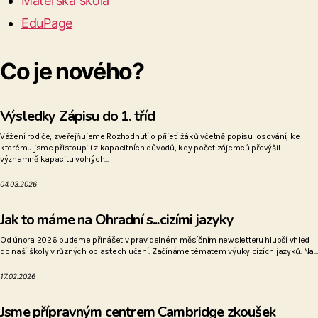
Mateřská škola
EduPage
Co je nového?
Výsledky Zápisu do 1. tříd
Vážení rodiče, zveřejňujeme Rozhodnutí o přijetí žáků včetně popisu losování, ke
kterému jsme přistoupili z kapacitních důvodů, kdy počet zájemců převýšil
významně kapacitu volných...
04.03.2026
Jak to máme na Ohradní s...cizími jazyky
Od února 2026 budeme přinášet v pravidelném měsíčním newsletteru hlubší vhled
do naší školy v různých oblastech učení. Začínáme tématem výuky cizích jazyků. Na...
17.02.2026
Jsme přípravným centrem Cambridge zkoušek