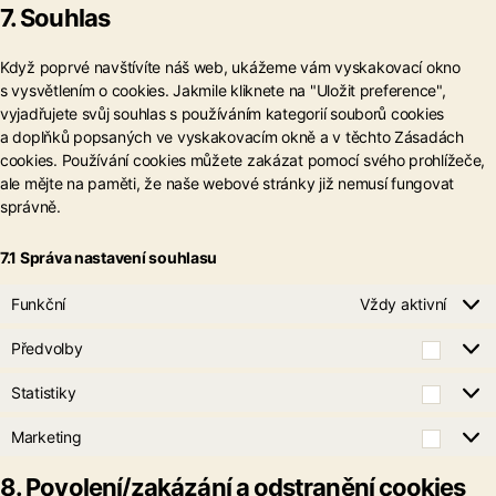
7. Souhlas
service
ostatní
Když poprvé navštívíte náš web, ukážeme vám vyskakovací okno
s vysvětlením o cookies. Jakmile kliknete na "Uložit preference",
vyjadřujete svůj souhlas s používáním kategorií souborů cookies
a doplňků popsaných ve vyskakovacím okně a v těchto Zásadách
cookies. Používání cookies můžete zakázat pomocí svého prohlížeče,
ale mějte na paměti, že naše webové stránky již nemusí fungovat
správně.
7.1 Správa nastavení souhlasu
Funkční
Vždy aktivní
Předvolby
Předv
Statistiky
Statis
Marketing
Marke
8. Povolení/zakázání a odstranění cookies