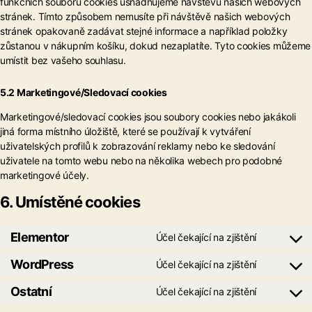
funkčních souborů cookies usnadňujeme návštěvu našich webových
stránek. Tímto způsobem nemusíte při návštěvě našich webových
stránek opakovaně zadávat stejné informace a například položky
zůstanou v nákupním košíku, dokud nezaplatíte. Tyto cookies můžeme
umístit bez vašeho souhlasu.
5.2 Marketingové/Sledovací cookies
Marketingové/sledovací cookies jsou soubory cookies nebo jakákoli
jiná forma místního úložiště, které se používají k vytváření
uživatelských profilů k zobrazování reklamy nebo ke sledování
uživatele na tomto webu nebo na několika webech pro podobné
marketingové účely.
6. Umístěné cookies
Elementor
Účel čekající na zjištění
Consent
to
WordPress
Účel čekající na zjištění
Consent
service
to
elemento
Ostatní
Účel čekající na zjištění
Consent
service
to
wordpre