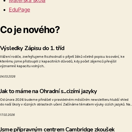
Mateřská škola
EduPage
Co je nového?
Výsledky Zápisu do 1. tříd
Vážení rodiče, zveřejňujeme Rozhodnutí o přijetí žáků včetně popisu losování, ke
kterému jsme přistoupili z kapacitních důvodů, kdy počet zájemců převýšil
významně kapacitu volných...
04.03.2026
Jak to máme na Ohradní s...cizími jazyky
Od února 2026 budeme přinášet v pravidelném měsíčním newsletteru hlubší vhled
do naší školy v různých oblastech učení. Začínáme tématem výuky cizích jazyků. Na...
17.02.2026
Jsme přípravným centrem Cambridge zkoušek