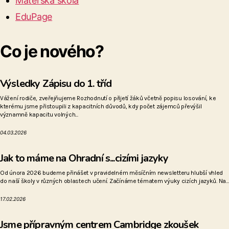
Mateřská škola
EduPage
Co je nového?
Výsledky Zápisu do 1. tříd
Vážení rodiče, zveřejňujeme Rozhodnutí o přijetí žáků včetně popisu losování, ke
kterému jsme přistoupili z kapacitních důvodů, kdy počet zájemců převýšil
významně kapacitu volných...
04.03.2026
Jak to máme na Ohradní s...cizími jazyky
Od února 2026 budeme přinášet v pravidelném měsíčním newsletteru hlubší vhled
do naší školy v různých oblastech učení. Začínáme tématem výuky cizích jazyků. Na...
17.02.2026
Jsme přípravným centrem Cambridge zkoušek