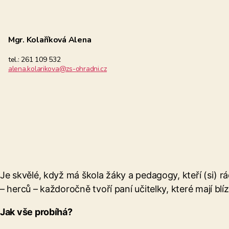
Mgr. Kolaříková Alena
tel.: 261 109 532
alena.kolarikova@zs-ohradni.cz
Je skvělé, když má škola žáky a pedagogy, kteří (si) rád
– herců – každoročně tvoří paní učitelky, které mají blí
Jak vše probíhá?