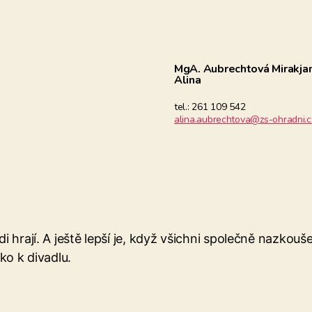
MgA. Aubrechtová Mirakja
Alina
tel.: 261 109 542
alina.aubrechtova@zs-ohradni.c
i hrají. A ještě lepší je, když všichni společně nazkouš
zko k divadlu.