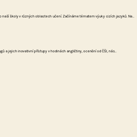
naší školy v různých oblastech učení. Začínáme tématem výuky cizích jazyků. Na...
a jejich inovativní přístupy v hodinách angličtiny, ocenění od ČŠI, nás...