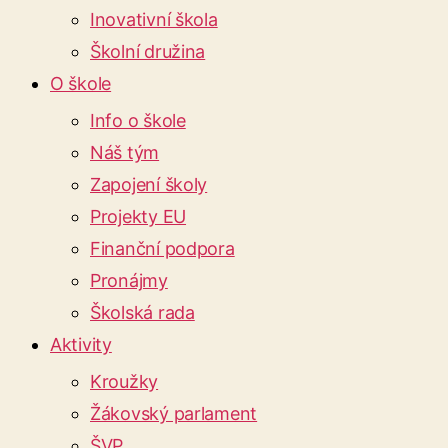
Inovativní škola
Školní družina
O škole
Info o škole
Náš tým
Zapojení školy
Projekty EU
Finanční podpora
Pronájmy
Školská rada
Aktivity
Kroužky
Žákovský parlament
ŠVP