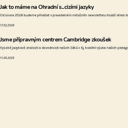
Jak to máme na Ohradní s...cizími jazyky
Od února 2026 budeme přinášet v pravidelném měsíčním newsletteru hlubší vhled do 
17.02.2026
Jsme přípravným centrem Cambridge zkoušek
Vysoké jazykové znalosti a dovednosti našich žáků v Aj, kvalitní výuka našich pedagogů 
11.05.2025