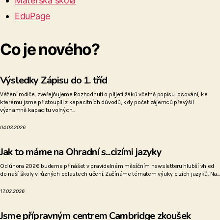
Mateřská škola
EduPage
Co je nového?
Výsledky Zápisu do 1. tříd
Vážení rodiče, zveřejňujeme Rozhodnutí o přijetí žáků včetně popisu losování, ke
kterému jsme přistoupili z kapacitních důvodů, kdy počet zájemců převýšil
významně kapacitu volných...
04.03.2026
Jak to máme na Ohradní s...cizími jazyky
Od února 2026 budeme přinášet v pravidelném měsíčním newsletteru hlubší vhled
do naší školy v různých oblastech učení. Začínáme tématem výuky cizích jazyků. Na...
17.02.2026
Jsme přípravným centrem Cambridge zkoušek