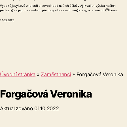
Vysoké jazykové znalosti a dovednosti našich žáků v Aj, kvalitní výuka našich
pedagogů a jejich inovativní přístupy v hodinách angličtiny, ocenění od ČŠI, nás...
11.05.2025
Úvodní stránka
»
Zaměstnanci
»
Forgačová Veronika
Forgačová Veronika
Aktualizováno 01.10.2022