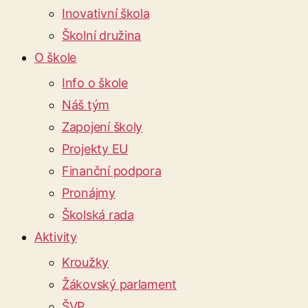
Inovativní škola
Školní družina
O škole
Info o škole
Náš tým
Zapojení školy
Projekty EU
Finanční podpora
Pronájmy
Školská rada
Aktivity
Kroužky
Žákovský parlament
ŠVP