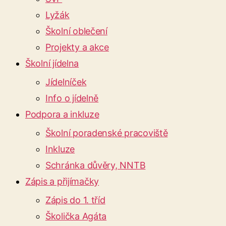
Lyžák
Školní oblečení
Projekty a akce
Školní jídelna
Jídelníček
Info o jídelně
Podpora a inkluze
Školní poradenské pracoviště
Inkluze
Schránka důvěry, NNTB
Zápis a přijímačky
Zápis do 1. tříd
Školička Agáta