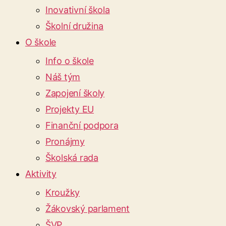
Inovativní škola
Školní družina
O škole
Info o škole
Náš tým
Zapojení školy
Projekty EU
Finanční podpora
Pronájmy
Školská rada
Aktivity
Kroužky
Žákovský parlament
ŠVP