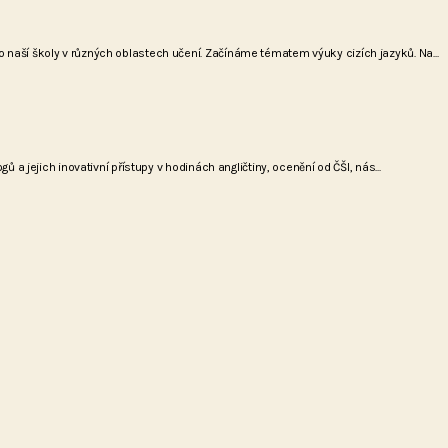
naší školy v různých oblastech učení. Začínáme tématem výuky cizích jazyků. Na...
a jejich inovativní přístupy v hodinách angličtiny, ocenění od ČŠI, nás...