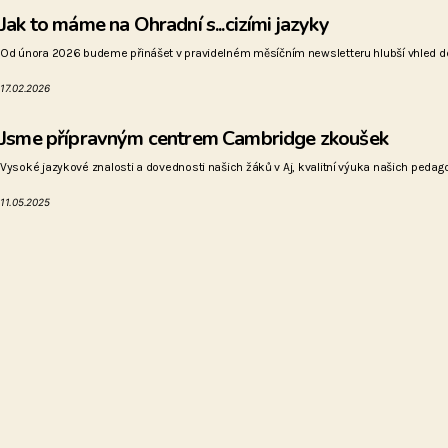
Jak to máme na Ohradní s...cizími jazyky
Od února 2026 budeme přinášet v pravidelném měsíčním newsletteru hlubší vhled do 
17.02.2026
Jsme přípravným centrem Cambridge zkoušek
Vysoké jazykové znalosti a dovednosti našich žáků v Aj, kvalitní výuka našich pedagogů 
11.05.2025