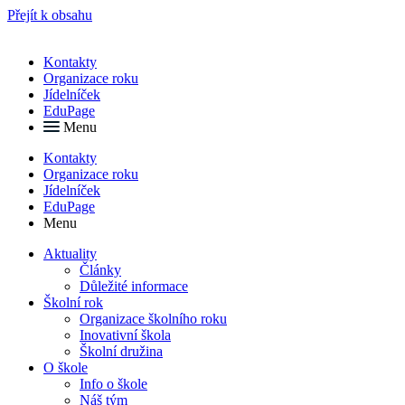
Přejít k obsahu
Kontakty
Organizace roku
Jídelníček
EduPage
Menu
Kontakty
Organizace roku
Jídelníček
EduPage
Menu
Aktuality
Články
Důležité informace
Školní rok
Organizace školního roku
Inovativní škola
Školní družina
O škole
Info o škole
Náš tým