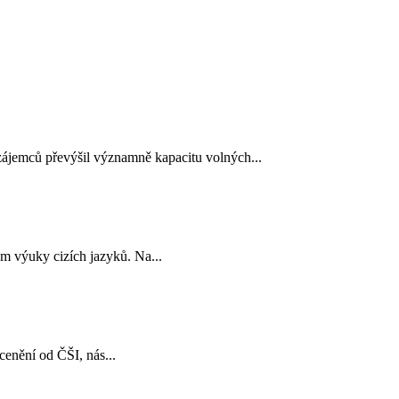
 zájemců převýšil významně kapacitu volných...
m výuky cizích jazyků. Na...
cenění od ČŠI, nás...