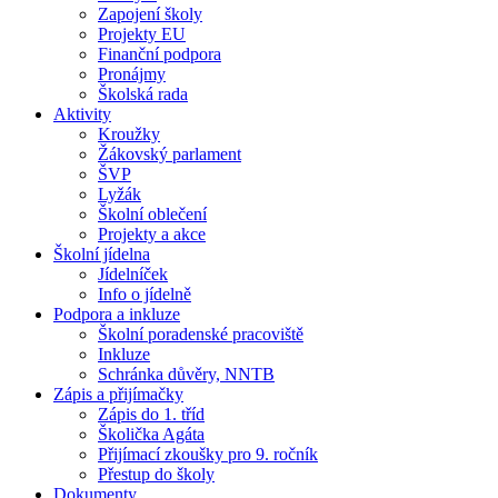
Zapojení školy
Projekty EU
Finanční podpora
Pronájmy
Školská rada
Aktivity
Kroužky
Žákovský parlament
ŠVP
Lyžák
Školní oblečení
Projekty a akce
Školní jídelna
Jídelníček
Info o jídelně
Podpora a inkluze
Školní poradenské pracoviště
Inkluze
Schránka důvěry, NNTB
Zápis a přijímačky
Zápis do 1. tříd
Školička Agáta
Přijímací zkoušky pro 9. ročník
Přestup do školy
Dokumenty