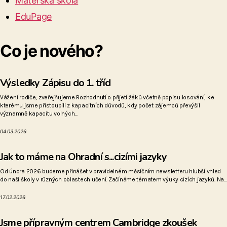
Mateřská škola
EduPage
Co je nového?
Výsledky Zápisu do 1. tříd
Vážení rodiče, zveřejňujeme Rozhodnutí o přijetí žáků včetně popisu losování, ke
kterému jsme přistoupili z kapacitních důvodů, kdy počet zájemců převýšil
významně kapacitu volných...
04.03.2026
Jak to máme na Ohradní s...cizími jazyky
Od února 2026 budeme přinášet v pravidelném měsíčním newsletteru hlubší vhled
do naší školy v různých oblastech učení. Začínáme tématem výuky cizích jazyků. Na...
17.02.2026
Jsme přípravným centrem Cambridge zkoušek