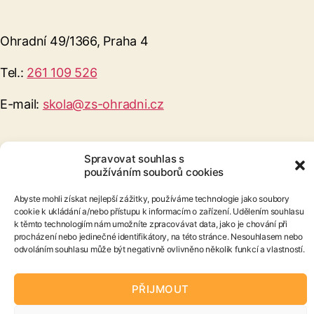
Ohradní 49/1366, Praha 4
Tel.:
261 109 526
E-mail:
skola@zs-ohradni.cz
Spravovat souhlas s
používáním souborů cookies
Abyste mohli získat nejlepší zážitky, používáme technologie jako soubory
© ZŠ Ohradní s.r.o. Všechna práva vyhrazena
cookie k ukládání a/nebo přístupu k informacím o zařízení. Udělením souhlasu
k těmto technologiím nám umožníte zpracovávat data, jako je chování při
procházení nebo jedinečné identifikátory, na této stránce. Nesouhlasem nebo
odvoláním souhlasu může být negativně ovlivněno několik funkcí a vlastností.
Ochrana soukromí
Podmínky užití
PŘIJMOUT