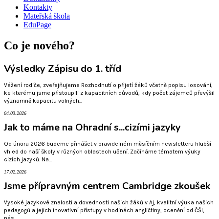
Kontakty
Mateřská škola
EduPage
Co je nového?
Výsledky Zápisu do 1. tříd
Vážení rodiče, zveřejňujeme Rozhodnutí o přijetí žáků včetně popisu losování,
ke kterému jsme přistoupili z kapacitních důvodů, kdy počet zájemců převýšil
významně kapacitu volných...
04.03.2026
Jak to máme na Ohradní s...cizími jazyky
Od února 2026 budeme přinášet v pravidelném měsíčním newsletteru hlubší
vhled do naší školy v různých oblastech učení. Začínáme tématem výuky
cizích jazyků. Na...
17.02.2026
Jsme přípravným centrem Cambridge zkoušek
Vysoké jazykové znalosti a dovednosti našich žáků v Aj, kvalitní výuka našich
pedagogů a jejich inovativní přístupy v hodinách angličtiny, ocenění od ČŠI,
nás...