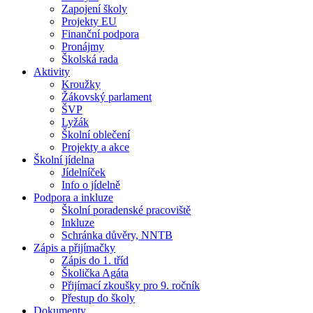
Zapojení školy
Projekty EU
Finanční podpora
Pronájmy
Školská rada
Aktivity
Kroužky
Žákovský parlament
ŠVP
Lyžák
Školní oblečení
Projekty a akce
Školní jídelna
Jídelníček
Info o jídelně
Podpora a inkluze
Školní poradenské pracoviště
Inkluze
Schránka důvěry, NNTB
Zápis a přijímačky
Zápis do 1. tříd
Školička Agáta
Přijímací zkoušky pro 9. ročník
Přestup do školy
Dokumenty