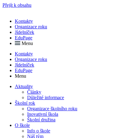
Přejít k obsahu
Kontakty
Organizace roku
Jídelníček
EduPage
Menu
Kontakty
Organizace roku
Jídelníček
EduPage
Menu
Aktuality
Články
Důležité informace
Školní rok
Organizace školního roku
Inovativní škola
Školní družina
O škole
Info o škole
Náš tým