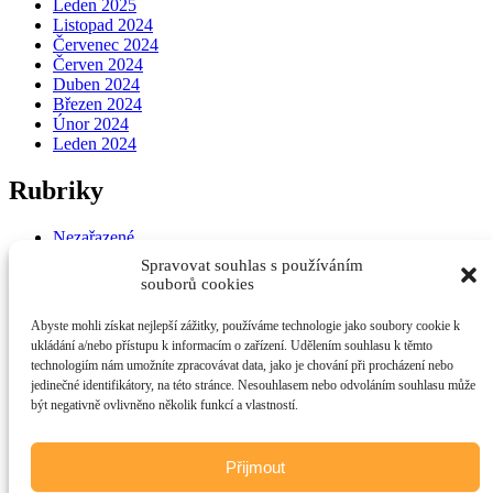
Leden 2025
Listopad 2024
Červenec 2024
Červen 2024
Duben 2024
Březen 2024
Únor 2024
Leden 2024
Rubriky
Nezařazené
Spravovat souhlas s používáním
Základní informace
souborů cookies
Abyste mohli získat nejlepší zážitky, používáme technologie jako soubory cookie k
Přihlásit se
ukládání a/nebo přístupu k informacím o zařízení. Udělením souhlasu k těmto
Zdroj kanálů (příspěvky)
technologiím nám umožníte zpracovávat data, jako je chování při procházení nebo
Kanál komentářů
jedinečné identifikátory, na této stránce. Nesouhlasem nebo odvoláním souhlasu může
Česká lokalizace
být negativně ovlivněno několik funkcí a vlastností.
Ohradní 49/1366, Praha 4
Přijmout