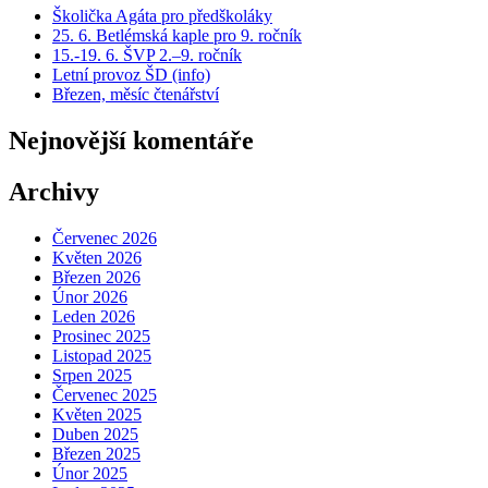
Školička Agáta pro předškoláky
25. 6. Betlémská kaple pro 9. ročník
15.-19. 6. ŠVP 2.–9. ročník
Letní provoz ŠD (info)
Březen, měsíc čtenářství
Nejnovější komentáře
Archivy
Červenec 2026
Květen 2026
Březen 2026
Únor 2026
Leden 2026
Prosinec 2025
Listopad 2025
Srpen 2025
Červenec 2025
Květen 2025
Duben 2025
Březen 2025
Únor 2025