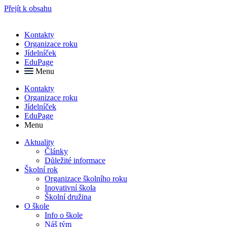
Přejít k obsahu
Kontakty
Organizace roku
Jídelníček
EduPage
Menu
Kontakty
Organizace roku
Jídelníček
EduPage
Menu
Aktuality
Články
Důležité informace
Školní rok
Organizace školního roku
Inovativní škola
Školní družina
O škole
Info o škole
Náš tým