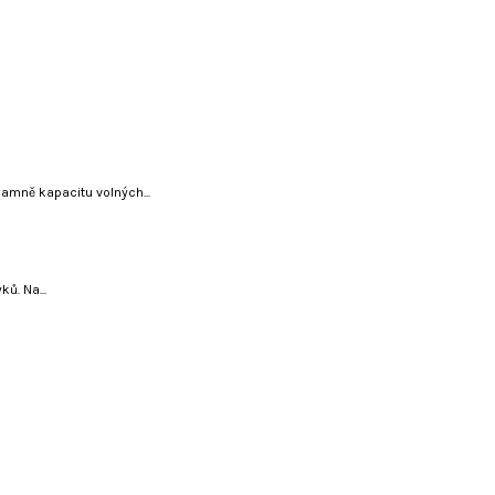
namně kapacitu volných...
ů. Na...