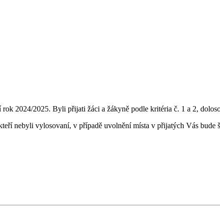
k 2024/2025. Byli přijati žáci a žákyně podle kritéria č. 1 a 2, dolosov
eří nebyli vylosovaní, v případě uvolnění místa v přijatých Vás bude š