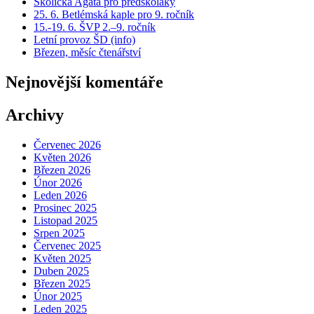
Školička Agáta pro předškoláky
25. 6. Betlémská kaple pro 9. ročník
15.-19. 6. ŠVP 2.–9. ročník
Letní provoz ŠD (info)
Březen, měsíc čtenářství
Nejnovější komentáře
Archivy
Červenec 2026
Květen 2026
Březen 2026
Únor 2026
Leden 2026
Prosinec 2025
Listopad 2025
Srpen 2025
Červenec 2025
Květen 2025
Duben 2025
Březen 2025
Únor 2025
Leden 2025