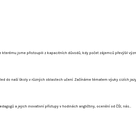
ke kterému jsme přistoupili z kapacitních důvodů, kdy počet zájemců převýšil výz
d do naší školy v různých oblastech učení. Začínáme tématem výuky cizích jazyk
agogů a jejich inovativní přístupy v hodinách angličtiny, ocenění od ČŠI, nás...