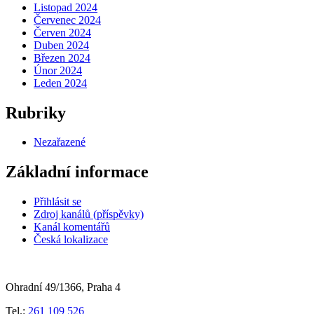
Listopad 2024
Červenec 2024
Červen 2024
Duben 2024
Březen 2024
Únor 2024
Leden 2024
Rubriky
Nezařazené
Základní informace
Přihlásit se
Zdroj kanálů (příspěvky)
Kanál komentářů
Česká lokalizace
Ohradní 49/1366, Praha 4
Tel.:
261 109 526