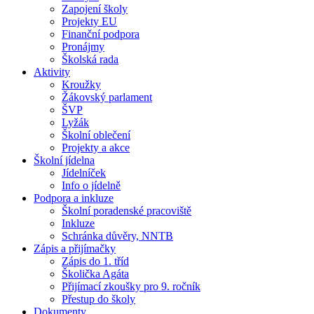
Zapojení školy
Projekty EU
Finanční podpora
Pronájmy
Školská rada
Aktivity
Kroužky
Žákovský parlament
ŠVP
Lyžák
Školní oblečení
Projekty a akce
Školní jídelna
Jídelníček
Info o jídelně
Podpora a inkluze
Školní poradenské pracoviště
Inkluze
Schránka důvěry, NNTB
Zápis a přijímačky
Zápis do 1. tříd
Školička Agáta
Přijímací zkoušky pro 9. ročník
Přestup do školy
Dokumenty