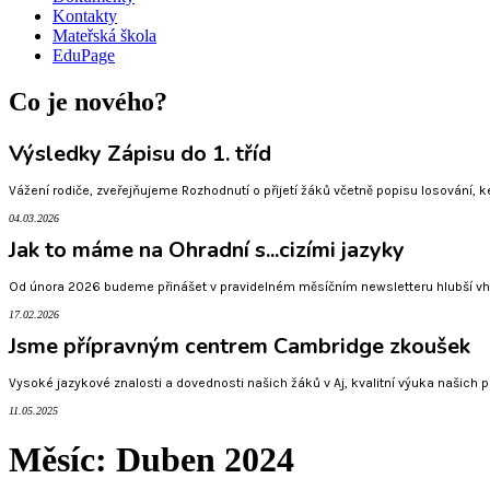
Kontakty
Mateřská škola
EduPage
Co je nového?
Výsledky Zápisu do 1. tříd
Vážení rodiče, zveřejňujeme Rozhodnutí o přijetí žáků včetně popisu losování, 
04.03.2026
Jak to máme na Ohradní s...cizími jazyky
Od února 2026 budeme přinášet v pravidelném měsíčním newsletteru hlubší vhle
17.02.2026
Jsme přípravným centrem Cambridge zkoušek
Vysoké jazykové znalosti a dovednosti našich žáků v Aj, kvalitní výuka našich ped
11.05.2025
Měsíc:
Duben 2024