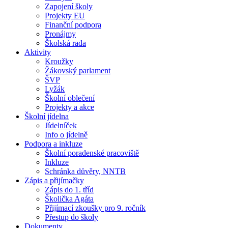
Zapojení školy
Projekty EU
Finanční podpora
Pronájmy
Školská rada
Aktivity
Kroužky
Žákovský parlament
ŠVP
Lyžák
Školní oblečení
Projekty a akce
Školní jídelna
Jídelníček
Info o jídelně
Podpora a inkluze
Školní poradenské pracoviště
Inkluze
Schránka důvěry, NNTB
Zápis a přijímačky
Zápis do 1. tříd
Školička Agáta
Přijímací zkoušky pro 9. ročník
Přestup do školy
Dokumenty