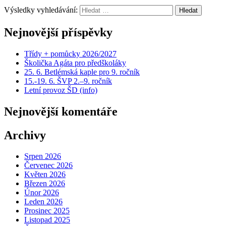
Výsledky vyhledávání:
Nejnovější příspěvky
Třídy + pomůcky 2026/2027
Školička Agáta pro předškoláky
25. 6. Betlémská kaple pro 9. ročník
15.-19. 6. ŠVP 2.–9. ročník
Letní provoz ŠD (info)
Nejnovější komentáře
Archivy
Srpen 2026
Červenec 2026
Květen 2026
Březen 2026
Únor 2026
Leden 2026
Prosinec 2025
Listopad 2025