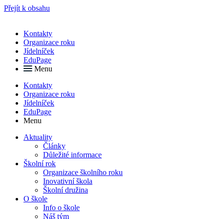
Přejít k obsahu
Kontakty
Organizace roku
Jídelníček
EduPage
Menu
Kontakty
Organizace roku
Jídelníček
EduPage
Menu
Aktuality
Články
Důležité informace
Školní rok
Organizace školního roku
Inovativní škola
Školní družina
O škole
Info o škole
Náš tým