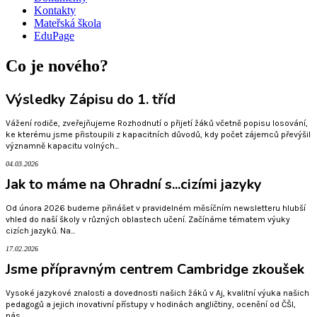
Kontakty
Mateřská škola
EduPage
Co je nového?
Výsledky Zápisu do 1. tříd
Vážení rodiče, zveřejňujeme Rozhodnutí o přijetí žáků včetně popisu losování,
ke kterému jsme přistoupili z kapacitních důvodů, kdy počet zájemců převýšil
významně kapacitu volných...
04.03.2026
Jak to máme na Ohradní s...cizími jazyky
Od února 2026 budeme přinášet v pravidelném měsíčním newsletteru hlubší
vhled do naší školy v různých oblastech učení. Začínáme tématem výuky
cizích jazyků. Na...
17.02.2026
Jsme přípravným centrem Cambridge zkoušek
Vysoké jazykové znalosti a dovednosti našich žáků v Aj, kvalitní výuka našich
pedagogů a jejich inovativní přístupy v hodinách angličtiny, ocenění od ČŠI,
nás...