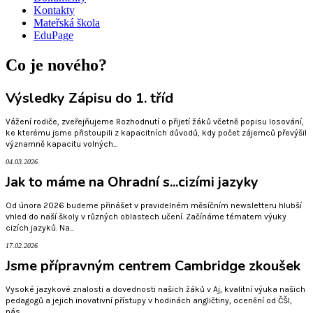
Kontakty
Mateřská škola
EduPage
Co je nového?
Výsledky Zápisu do 1. tříd
Vážení rodiče, zveřejňujeme Rozhodnutí o přijetí žáků včetně popisu losování,
ke kterému jsme přistoupili z kapacitních důvodů, kdy počet zájemců převýšil
významně kapacitu volných...
04.03.2026
Jak to máme na Ohradní s...cizími jazyky
Od února 2026 budeme přinášet v pravidelném měsíčním newsletteru hlubší
vhled do naší školy v různých oblastech učení. Začínáme tématem výuky
cizích jazyků. Na...
17.02.2026
Jsme přípravným centrem Cambridge zkoušek
Vysoké jazykové znalosti a dovednosti našich žáků v Aj, kvalitní výuka našich
pedagogů a jejich inovativní přístupy v hodinách angličtiny, ocenění od ČŠI,
nás...