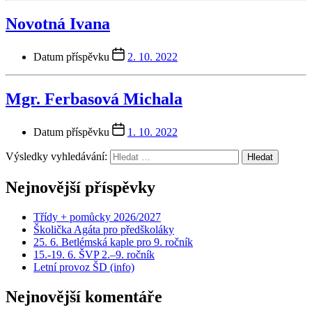
Novotná Ivana
Datum příspěvku
2. 10. 2022
Mgr. Ferbasová Michala
Datum příspěvku
1. 10. 2022
Výsledky vyhledávání:
Nejnovější příspěvky
Třídy + pomůcky 2026/2027
Školička Agáta pro předškoláky
25. 6. Betlémská kaple pro 9. ročník
15.-19. 6. ŠVP 2.–9. ročník
Letní provoz ŠD (info)
Nejnovější komentáře