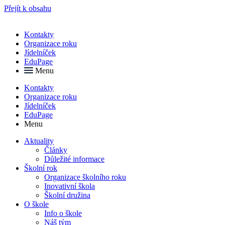
Přejít k obsahu
Kontakty
Organizace roku
Jídelníček
EduPage
Menu
Kontakty
Organizace roku
Jídelníček
EduPage
Menu
Aktuality
Články
Důležité informace
Školní rok
Organizace školního roku
Inovativní škola
Školní družina
O škole
Info o škole
Náš tým