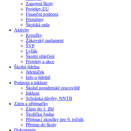
Zapojení školy
Projekty EU
Finanční podpora
Pronájmy
Školská rada
Aktivity
Kroužky
Žákovský parlament
ŠVP
Lyžák
Školní oblečení
Projekty a akce
Školní jídelna
Jídelníček
Info o jídelně
Podpora a inkluze
Školní poradenské pracoviště
Inkluze
Schránka důvěry, NNTB
Zápis a přijímačky
Zápis do 1. tříd
Školička Agáta
Přijímací zkoušky pro 9. ročník
Přestup do školy
Dokumenty