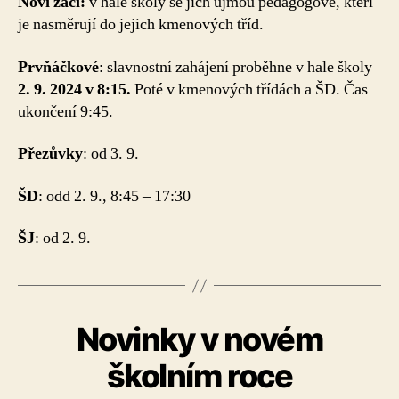
Noví žáci:
v hale školy se jich ujmou pedagogové, kteří
je nasměrují do jejich kmenových tříd.
Prvňáčkové
: slavnostní zahájení proběhne v hale školy
2. 9. 2024 v 8:15.
Poté v kmenových třídách a ŠD. Čas
ukončení 9:45.
Přezůvky
: od 3. 9.
ŠD
: odd 2. 9., 8:45 – 17:30
ŠJ
: od 2. 9.
Novinky v novém
školním roce