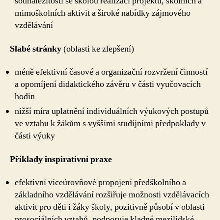
sounáležitosti se školou realizací projektů, školních a
mimoškolních aktivit a široké nabídky zájmového
vzdělávání
Slabé stránky
(oblasti ke zlepšení)
méně efektivní časové a organizační rozvržení činností
a opomíjení didaktického závěru v části vyučovacích
hodin
nižší míra uplatnění individuálních výukových postupů
ve vztahu k žákům s vyššími studijními předpoklady v
části výuky
Příklady inspirativní praxe
efektivní víceúrovňové propojení předškolního a
základního vzdělávání rozšiřuje možnosti vzdělávacích
aktivit pro děti i žáky školy, pozitivně působí v oblasti
prosociálních vztahů, podporuje kladné mezilidské