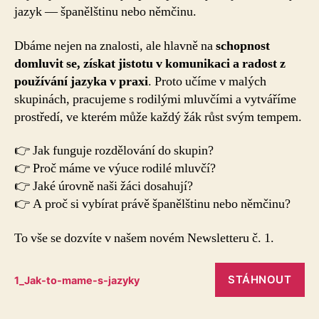
jazyk — španělštinu nebo němčinu.
Dbáme nejen na znalosti, ale hlavně na
schopnost
domluvit se, získat jistotu v komunikaci a radost z
používání jazyka v praxi
. Proto učíme v malých
skupinách, pracujeme s rodilými mluvčími a vytváříme
prostředí, ve kterém může každý žák růst svým tempem.
👉 Jak funguje rozdělování do skupin?
👉 Proč máme ve výuce rodilé mluvčí?
👉 Jaké úrovně naši žáci dosahují?
👉 A proč si vybírat právě španělštinu nebo němčinu?
To vše se dozvíte v našem novém Newsletteru č. 1.
STÁHNOUT
1_Jak-to-mame-s-jazyky