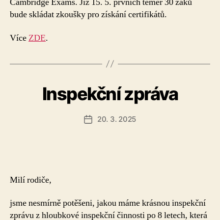
Cambridge Exams. Již 15. 5. prvních téměř 30 žáků
bude skládat zkoušky pro získání certifikátů.
Více
ZDE
.
Inspekční zpráva
20. 3. 2025
Datum
příspěvku
Milí rodiče,
jsme nesmírně potěšeni, jakou máme krásnou inspekční
zprávu z hloubkové inspekční činnosti po 8 letech, která